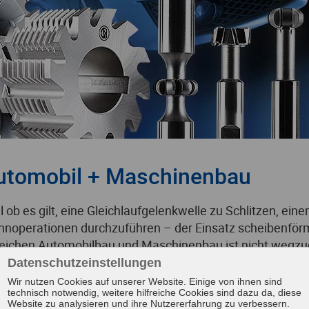
utomobil + Maschinenbau
l ob es gilt, eine Gleichlaufgelenkwelle zu Schlitzen, ein
nnoperationen durchzuführen – der Einsatz scheibenför
eichen Automobilbau und Maschinenbau ist nicht wegzud
endung ist die Firma Neuhäuser in der Lage, auf Basis 
Datenschutzeinstellungen
ktrum unterschiedlicher Schneidstoffe und Beschichtung
Wir nutzen Cookies auf unserer Website. Einige von ihnen sind
technisch notwendig, weitere hilfreiche Cookies sind dazu da, diese
spanungs-, Schneid- und Umformwerkzeuge zu produzie
Website zu analysieren und ihre Nutzererfahrung zu verbessern.