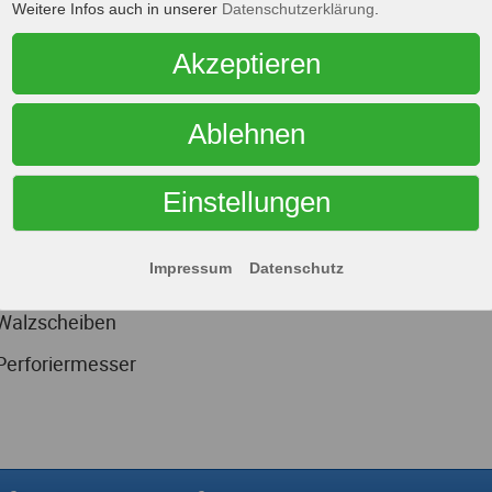
Weitere Infos auch in unserer
Datenschutzerklärung
.
ätzlich zum Standardprogramm an
DIN-Scheibenfräsern
ma Neuhäuser folgend gelistete Sonderlösungen für den
Akzeptieren
Trennsägeblätter
Ablehnen
Kreismesser, Schneidräder
Formfräser, Konturscheibenfräser, Profilfräser
Einstellungen
Ölnutenfräser, Splittingsägen, Fitschfräser
Impressum
Datenschutz
Prismenfräser, Halbrundfräser
Walzscheiben
Perforiermesser