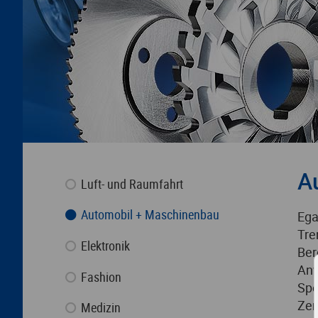
A
Luft- und Raumfahrt
Automobil + Maschinenbau
Ega
Tre
Elektronik
Ber
Anw
Fashion
Spe
Zer
Medizin