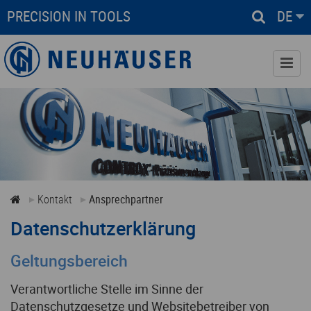
PRECISION IN TOOLS
DE
Kontakt
Ansprechpartner
Anfrage
Technische Anfrage
Kontakt
Ansprechpartner
Datenschutzerklärung
Anfahrt
Geltungsbereich
Verantwortliche Stelle im Sinne der
Datenschutzgesetze und Websitebetreiber von