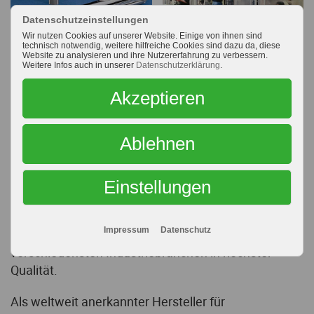
Datenschutzeinstellungen
Seit über 115 Jahren höchste
Wir nutzen Cookies auf unserer Website. Einige von ihnen sind
Präzision und Qualität aus
technisch notwendig, weitere hilfreiche Cookies sind dazu da, diese
Website zu analysieren und ihre Nutzererfahrung zu verbessern.
Weitere Infos auch in unserer
Datenschutzerklärung
.
Deutschland
Akzeptieren
Seit mehr als 115 Jahren entwickelt die
Neuhäuser
Präzisionswerkzeuge GmbH
hochpräzise
Zerspanungswerkzeuge, Schneidwerkzeuge und
Ablehnen
Umformwerkzeuge für Metalle und andere
Werkstoffe für die Bearbeitungsaufgaben der
Einstellungen
verschiedensten Industriebranchen in höchster
Qualität.
Impressum
Datenschutz
Als weltweit anerkannter Hersteller für
Sonderwerkzeuge
stehen wir Ihnen gerne mit
unserem umfangreichen Know-How als Partner und
Lieferant bei der Optimierung Ihrer
Fertigungsprozesse zur Seite.