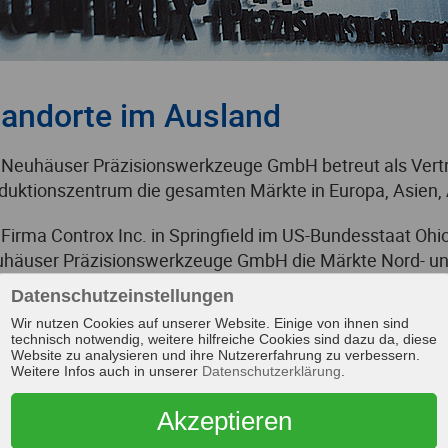
tandorte im Ausland
 Neuhäuser Präzisionswerkzeuge GmbH betreut als Vertri
duktionszentrum die gesamten Märkte in Europa, Asien,
 Firma Controx Inc. in Springfield im US-Bundesstaat Ohi
häuser Präzisionswerkzeuge GmbH die Märkte Nord- und 
imale Betreuung aller Kunden weltweit sichergestellt.
Datenschutzeinstellungen
Wir nutzen Cookies auf unserer Website. Einige von ihnen sind
einsam mit unseren weltweiten Vertriebspartnern biete
technisch notwendig, weitere hilfreiche Cookies sind dazu da, diese
prechpartner für Ihre individuelle Bedarfsanforderung vor
Website zu analysieren und ihre Nutzererfahrung zu verbessern.
Weitere Infos auch in unserer
Datenschutzerklärung
.
SA
Akzeptieren