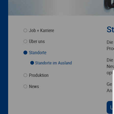
S
Job + Karriere
Über uns
Die
Pro
Standorte
Die
Standorte im Ausland
Neu
opt
Produktion
Gem
News
Ans
U