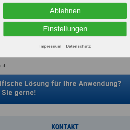
trox Inc.
Ablehnen
6 Urbana Road
ingfield, OH 45502 USA
Einstellungen
ne: 001 937 325 2888
: 001 937 325 1418
solutions@controx.com
Impressum
Datenschutz
and
ifische
Lösung für Ihre Anwendung?
 Sie gerne!
KONTAKT